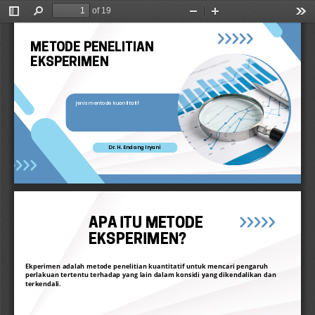
of 19
Toggle
Find
Zoom
Zoom
Too
Sidebar
Out
In
M
ETODE PENELITIAN
EKSPERIM
EN
jenis mentode kuantitatif
Dr. H. Endang Iryani
APA ITU METODE
EKSPERIMEN?
Ekperimen adalah metode penelitian kuantitatif untuk mencari pengaruh
perlakuan tertentu terhadap yang lain dalam konsidi yang dikendalikan dan
terkendali.