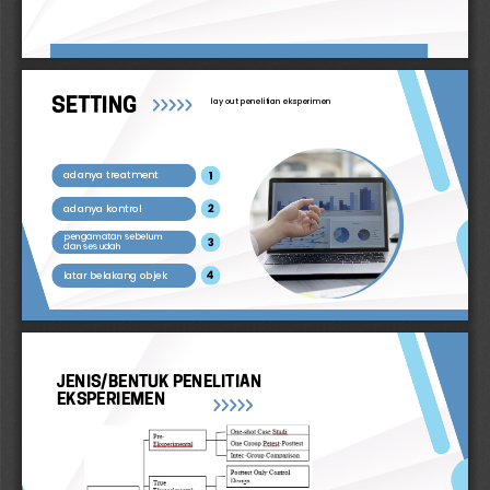
lay out penelitian eksperimen
SETTING
adanya treatment
1
adanya kontrol
2
pengamatan sebelum
3
dan sesudah
4
latar belakang objek
JENIS/BENTUK PENELITIAN
EKSPERIEMEN